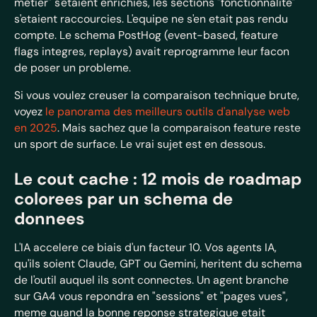
metier" s'etaient enrichies, les sections "fonctionnalite"
s'etaient raccourcies. L'equipe ne s'en etait pas rendu
compte. Le schema PostHog (event-based, feature
flags integres, replays) avait reprogramme leur facon
de poser un probleme.
Si vous voulez creuser la comparaison technique brute,
voyez
le panorama des meilleurs outils d'analyse web
en 2025
. Mais sachez que la comparaison feature reste
un sport de surface. Le vrai sujet est en dessous.
Le cout cache : 12 mois de roadmap
colorees par un schema de
donnees
L'IA accelere ce biais d'un facteur 10. Vos agents IA,
qu'ils soient Claude, GPT ou Gemini, heritent du schema
de l'outil auquel ils sont connectes. Un agent branche
sur GA4 vous repondra en "sessions" et "pages vues",
meme quand la bonne reponse strategique etait