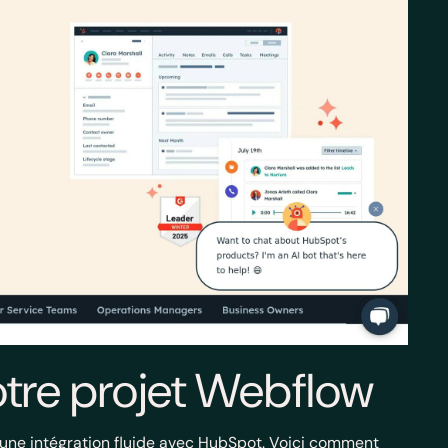
otre projet Webflow
 une intégration fluide avec HubSpot. Voici comment