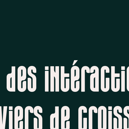
des intéracti
viers de crois