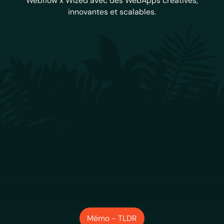
Webflow x Wized avec des WebApps créatives,
innovantes et scalables.
Mémo - TLDR