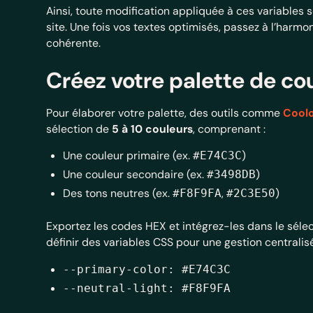
Ainsi, toute modification appliquée à ces variable
site. Une fois vos textes optimisés, passez à l’harm
cohérente.
Créez votre palette de co
Pour élaborer votre palette, des outils comme
Coolo
sélection de
5 à 10 couleurs
, comprenant :
Une couleur primaire (ex.
)
#E74C3C
Une couleur secondaire (ex.
)
#3498DB
Des tons neutres (ex.
,
)
#F8F9FA
#2C3E50
Exportez les codes HEX et intégrez-les dans le sél
définir des variables CSS pour une gestion centrali
--primary-color: #E74C3C
--neutral-light: #F8F9FA