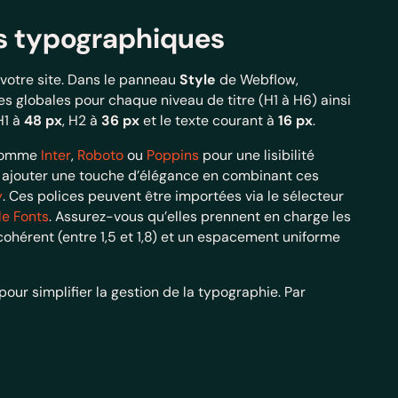
s typographiques
 votre site. Dans le panneau
Style
de Webflow,
s globales pour chaque niveau de titre (H1 à H6) ainsi
H1 à
48 px
, H2 à
36 px
et le texte courant à
16 px
.
f comme
Inter
,
Roboto
ou
Poppins
pour une lisibilité
ez ajouter une touche d’élégance en combinant ces
y
. Ces polices peuvent être importées via le sélecteur
e Fonts
. Assurez-vous qu’elles prennent en charge les
 cohérent (entre 1,5 et 1,8) et un espacement uniforme
ur simplifier la gestion de la typographie. Par