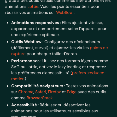
grâce à des outils visuels comme les interactions et les
animations
Lottie
. Voici les points essentiels pour
réussir vos animations sur
Webflow
:
Animations responsives
: Elles ajustent vitesse,
apparence et comportement selon l'appareil pour
une expérience optimale.
Outils Webflow
: Configurez des déclencheurs
(défilement, survol) et ajustez-les via les
points de
rupture
pour chaque taille d’écran.
Performances
: Utilisez des formats légers comme
SVG ou Lottie, activez le lazy loading et respectez
les préférences d'accessibilité (
prefers-reduced-
motion
).
Compatibilité navigateurs
: Testez vos animations
sur
Chrome
,
Safari
,
Firefox
et
Edge
avec des outils
comme
BrowserStack
.
Accessibilité
: Réduisez ou désactivez les
animations pour les utilisateurs sensibles aux
mouvements.