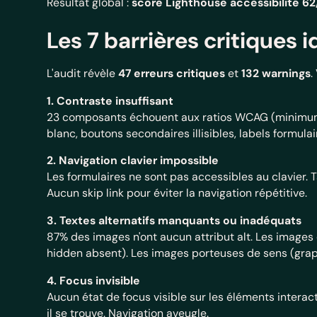
Résultat global :
score Lighthouse accessibilité 6
Les 7 barrières critiques i
L'audit révèle
47 erreurs critiques
et
132 warnings
.
1. Contraste insuffisant
23 composants échouent aux ratios WCAG (minimum 4.
blanc, boutons secondaires illisibles, labels formula
2. Navigation clavier impossible
Les formulaires ne sont pas accessibles au clavier.
Aucun skip link pour éviter la navigation répétitive.
3. Textes alternatifs manquants ou inadéquats
87% des images n'ont aucun attribut alt. Les image
hidden absent). Les images porteuses de sens (grap
4. Focus invisible
Aucun état de focus visible sur les éléments interacti
il se trouve. Navigation aveugle.