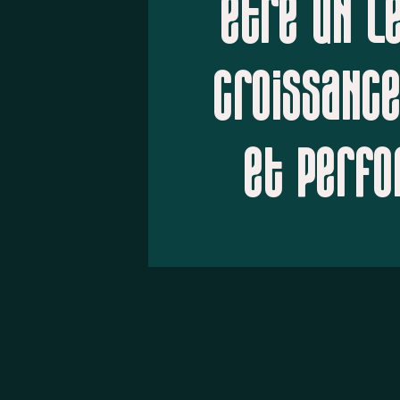
être un le
croissance
et perf