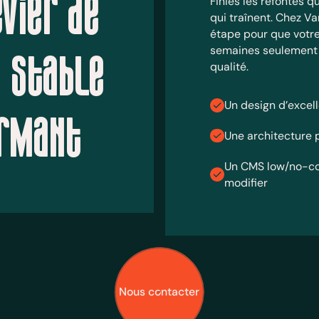
Finies les refontes qu
vier de
qui traînent. Chez V
étape pour que votre
semaines seulement 
 stable
qualité.
Un design d’excel
ormant
Une architecture 
Un CMS low/no-cod
modifier
Nous contacter